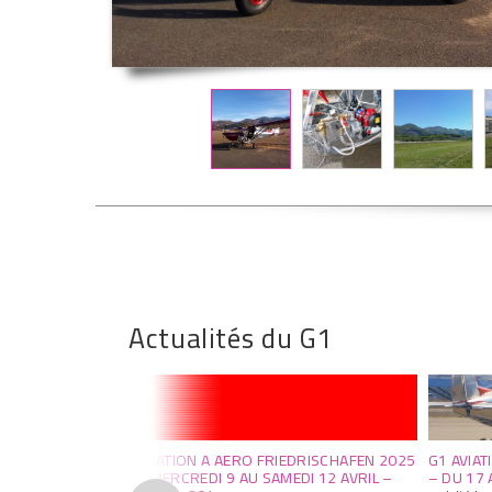
Actualités du G1
2019 –
G1 AVIATION A AERO FRIEDRISCHAFEN 2025
G1 AVIAT
– DU MERCREDI 9 AU SAMEDI 12 AVRIL –
– DU 17 