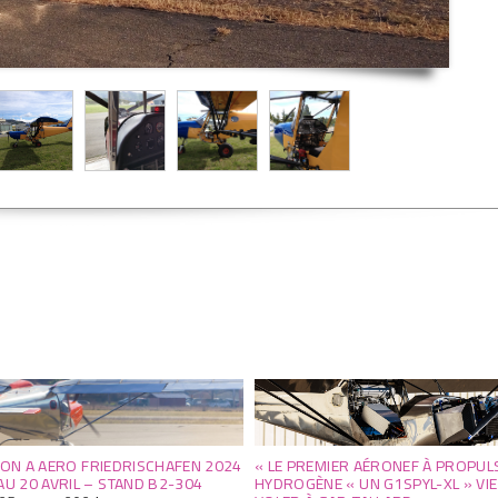
ION A AERO FRIEDRISCHAFEN 2024
« LE PREMIER AÉRONEF À PROPUL
AU 20 AVRIL – STAND B2-304
HYDROGÈNE « UN G1SPYL-XL » VIE