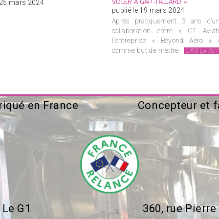
VOLER À GAP-TALLARD »
e 25 mars 2024
publié le 19 mars 2024
Après pratiquement 3 ans d’un
collaboration entre « G1 Avia
l’entreprise « Beyond Aéro » 
comme but de mettre
LIRE LA SUI
e G1 Spyl
G1 Aviat
iqué en France
Concepteur et f
Le G1
360, rue Pierr