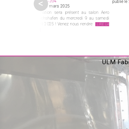
STAND B2-204
<
publié l
publié le 6 mars 2025
eurs mois de
G1 Aviation sera présent au salon Aero
 la « nouvelle
Friedrichshafen du mercredi 9 au samedi
mologation à
12 avril 2025 ! Venez nous rendre
LIRE LA
SUITE
L
ULM Fabr